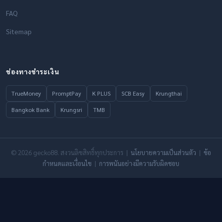
FAQ
Sitemap
ช่องทางชำระเงิน
TrueMoney
PromptPay
K PLUS
SCB Easy
Krungthai
Bangkok Bank
Krungsri
TMB
© 2026 gecko88. สงวนลิขสิทธิ์ทุกประการ |
นโยบายความเป็นส่วนตัว
|
ข้อ
กำหนดและเงื่อนไข
|
การพนันอย่างมีความรับผิดชอบ