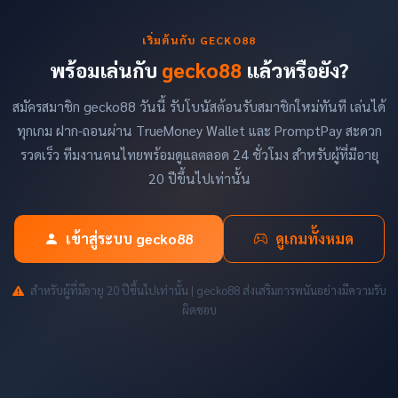
เริ่มต้นกับ GECKO88
พร้อมเล่นกับ
gecko88
แล้วหรือยัง?
สมัครสมาชิก gecko88 วันนี้ รับโบนัสต้อนรับสมาชิกใหม่ทันที เล่นได้
ทุกเกม ฝาก-ถอนผ่าน TrueMoney Wallet และ PromptPay สะดวก
รวดเร็ว ทีมงานคนไทยพร้อมดูแลตลอด 24 ชั่วโมง สำหรับผู้ที่มีอายุ
20 ปีขึ้นไปเท่านั้น
เข้าสู่ระบบ gecko88
ดูเกมทั้งหมด
สำหรับผู้ที่มีอายุ 20 ปีขึ้นไปเท่านั้น | gecko88 ส่งเสริมการพนันอย่างมีความรับ
ผิดชอบ